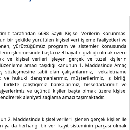
etimiz tarafından 6698 Sayılı Kişisel Verilerin Korunması
ir şekilde yürütülen kişisel veri işleme faaliyetleri ve
msenen, yürüttüğümüz program ve sistemler konusunda
lerin işlenmesinde başta özel hayatın gizliliği olmak üzere
 ve kişisel verileri işleyen gerçek ve tüzel kişilerin
rı düzenleme amacı taşıdığı kanunun 1. Maddesinde Amaç
iş sözleşmesine tabii olan çalışanlarımız, vekaletname
t ve hukuki danışmanlarımız, müşterilerimiz, iş birliği
birlikte çalıştığımız bankalarımız, hissedarlarımız ve
, stajyerlerimiz ve üçüncü kişiler başta olmak üzere kişisel
lgilendirerek aleniyeti sağlama amacı taşımaktadır.
n 2. Maddesinde kişisel verileri işlenen gerçek kişiler ile
 ya da herhangi bir veri kayıt sisteminin parçası olmak