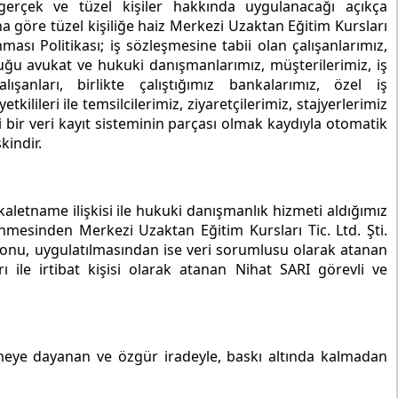
gerçek ve tüzel kişiler hakkında uygulanacağı açıkça
 göre tüzel kişiliğe haiz Merkezi Uzaktan Eğitim Kursları
nması Politikası; iş sözleşmesine tabii olan çalışanlarımız,
duğu avukat ve hukuki danışmanlarımız, müşterilerimiz, iş
ışanları, birlikte çalıştığımız bankalarımız, özel iş
tkilileri ile temsilcilerimiz, ziyaretçilerimiz, stajyerlerimiz
 bir veri kayıt sisteminin parçası olmak kaydıyla otomatik
kindir.
aletname ilişkisi ile hukuki danışmanlık hizmeti aldığımız
mesinden Merkezi Uzaktan Eğitim Kursları Tic. Ltd. Şti.
yonu, uygulatılmasından ise veri sorumlusu olarak atanan
le irtibat kişisi olarak atanan Nihat SARI görevli ve
irilmeye dayanan ve özgür iradeyle, baskı altında kalmadan