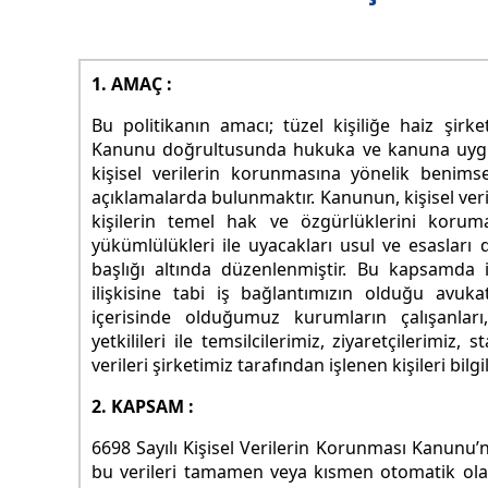
1. AMAÇ :
Bu politikanın amacı; tüzel kişiliğe haiz şirk
Kanunu doğrultusunda hukuka ve kanuna uygun b
kişisel verilerin korunmasına yönelik beni
açıklamalarda bulunmaktır. Kanunun, kişisel veri
kişilerin temel hak ve özgürlüklerini korumak
yükümlülükleri ile uyacakları usul ve esasla
başlığı altında düzenlenmiştir. Bu kapsamda 
ilişkisine tabi iş bağlantımızın olduğu avuka
içerisinde olduğumuz kurumların çalışanları, 
yetkilileri ile temsilcilerimiz, ziyaretçilerimiz
verileri şirketimiz tarafından işlenen kişileri bi
2. KAPSAM :
6698 Sayılı Kişisel Verilerin Korunması Kanunu’nu
bu verileri tamamen veya kısmen otomatik olan