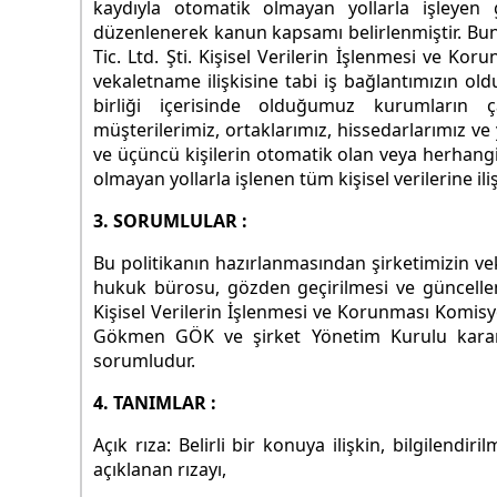
kaydıyla otomatik olmayan yollarla işleyen 
düzenlenerek kanun kapsamı belirlenmiştir. Buna
Tic. Ltd. Şti. Kişisel Verilerin İşlenmesi ve Koru
vekaletname ilişkisine tabi iş bağlantımızın ol
birliği içerisinde olduğumuz kurumların çal
müşterilerimiz, ortaklarımız, hissedarlarımız ve ye
ve üçüncü kişilerin otomatik olan veya herhangi
olmayan yollarla işlenen tüm kişisel verilerine iliş
3. SORUMLULAR :
Bu politikanın hazırlanmasından şirketimizin vek
hukuk bürosu, gözden geçirilmesi ve güncellen
Kişisel Verilerin İşlenmesi ve Korunması Komis
Gökmen GÖK ve şirket Yönetim Kurulu kararı i
sorumludur.
4. TANIMLAR :
Açık rıza: Belirli bir konuya ilişkin, bilgilend
açıklanan rızayı,