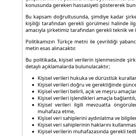
konusunda gereken hassasiyeti göstererek bunu b
Bu kapsam doğrultusunda, şimdiye kadar şirket
kişiliği tarafından gerekli görülmesi halinde il
amacıyla şirketimiz tarafından gerekli teknik ve i
Politikamızın Türkçe metni ile çevrildiği yaban
metin esas alınacaktır.
Bu politikada, kişisel verilerin işlenmesinde şir
detaylı açıklamalarda bulunulacaktır;
Kişisel verileri hukuka ve dürüstlük kurall
Kişisel verileri doğru ve gerektiğinde günc
Kişisel verileri belirli, açık ve meşru amaçlar
Kişisel verileri işlendikleri amaçla bağlantılı,
Kişisel verileri ilgili mevzuatta öngörü
muhafaza etme,
Kişisel veri sahiplerini aydınlatma ve bilgil
Kişisel veri sahiplerinin haklarını kullanmas
Kişisel verilerin muhafazasında gerekli tedb