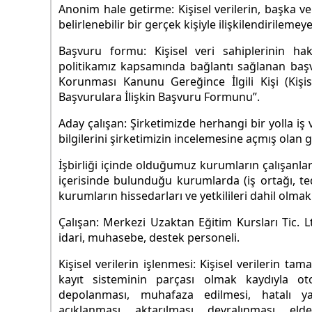
Anonim hale getirme: Kişisel verilerin, başka veri
belirlenebilir bir gerçek kişiyle ilişkilendirilemey
Başvuru formu: Kişisel veri sahiplerinin hak
politikamız kapsamında bağlantı sağlanan başvu
Korunması Kanunu Gereğince İlgili Kişi (Kişi
Başvurulara İlişkin Başvuru Formunu”.
Aday çalışan: Şirketimizde herhangi bir yolla i
bilgilerini şirketimizin incelemesine açmış olan ge
İşbirliği içinde olduğumuz kurumların çalışanları, 
içerisinde bulunduğu kurumlarda (iş ortağı, teda
kurumların hissedarları ve yetkilileri dahil olmak
Çalışan: Merkezi Uzaktan Eğitim Kursları Tic. 
idari, muhasebe, destek personeli.
Kişisel verilerin işlenmesi: Kişisel verilerin 
kayıt sisteminin parçası olmak kaydıyla ot
depolanması, muhafaza edilmesi, hatalı yap
açıklanması, aktarılması, devralınması, elde