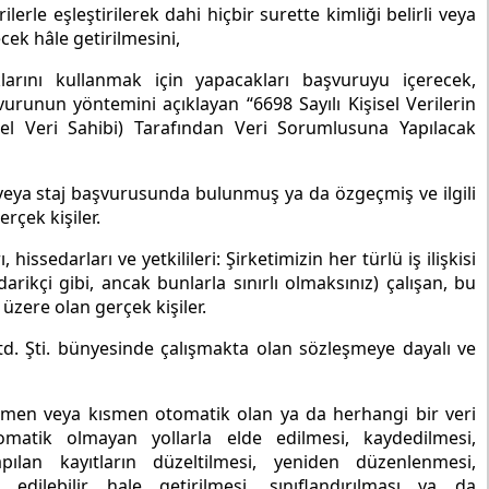
lerle eşleştirilerek dahi hiçbir surette kimliği belirli veya
ecek hâle getirilmesini,
larını kullanmak için yapacakları başvuruyu içerecek,
runun yöntemini açıklayan “6698 Sayılı Kişisel Verilerin
sel Veri Sahibi) Tarafından Veri Sorumlusuna Yapılacak
ş veya staj başvurusunda bulunmuş ya da özgeçmiş ve ilgili
rçek kişiler.
hissedarları ve yetkilileri: Şirketimizin her türlü iş ilişkisi
rikçi gibi, ancak bunlarla sınırlı olmaksınız) çalışan, bu
 üzere olan gerçek kişiler.
Ltd. Şti. bünyesinde çalışmakta olan sözleşmeye dayalı ve
tamamen veya kısmen otomatik olan ya da herhangi bir veri
omatik olmayan yollarla elde edilmesi, kaydedilmesi,
ılan kayıtların düzeltilmesi, yeniden düzenlenmesi,
 edilebilir hale getirilmesi, sınıflandırılması ya da