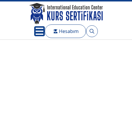
Hesabım
Search
for: