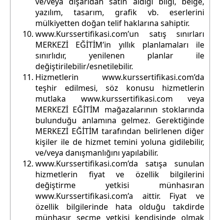
ve/veya dışarıdan satın aldığı bilgi, belge,
yazılım, tasarım, grafik vb. eserlerini
mülkiyetten doğan telif haklarına sahiptir.
www.Kurssertifikasi.com’un satış sınırları
MERKEZİ EĞİTİM’in yıllık planlamaları ile
sınırlıdır, yenilenen planlar ile
değiştirilebilir/esnetilebilir.
Hizmetlerin www.kurssertifikasi.com’da
teşhir edilmesi, söz konusu hizmetlerin
mutlaka www.kurssertifikasi.com veya
MERKEZİ EĞİTİM mağazalarının stoklarında
bulunduğu anlamına gelmez. Gerektiğinde
MERKEZİ EĞİTİM tarafından belirlenen diğer
kişiler ile de hizmet temini yoluna gidilebilir,
ve/veya danışmanlığını yapılabilir.
www.Kurssertifikasi.com’da satışa sunulan
hizmetlerin fiyat ve özellik bilgilerini
değiştirme yetkisi münhasıran
www.Kurssertifikasi.com’a aittir. Fiyat ve
özellik bilgilerinde hata olduğu takdirde
münhasır seçme yetkisi kendisinde olmak