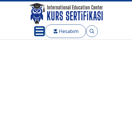
Hesabım
Search
for: