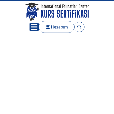
Hesabım
Search
for: