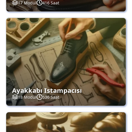
17 Modül
416 Saat
Ayakkabı Istampacısı
18 Modül
536 Saat