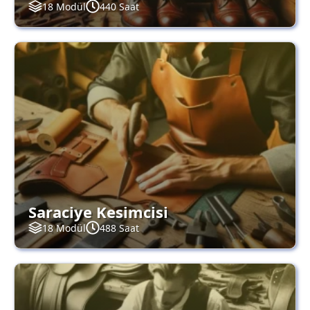
18 Modül
440 Saat
Saraciye Kesimcisi
18 Modül
488 Saat