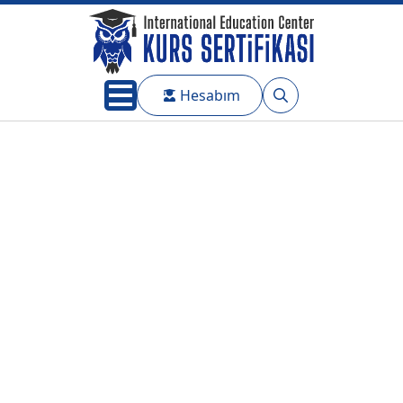
Hesabım
Search
for: