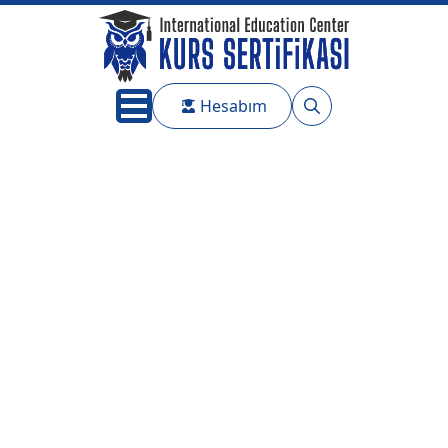
Hesabım
Search
for: