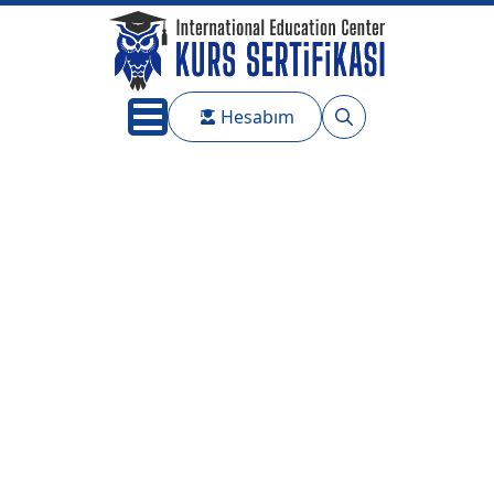
Hesabım
Search
for: