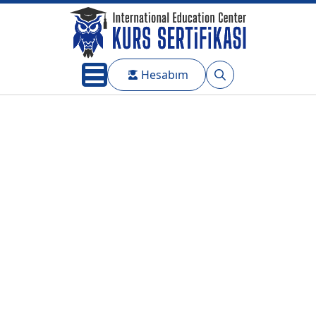
Hesabım
Search
for: