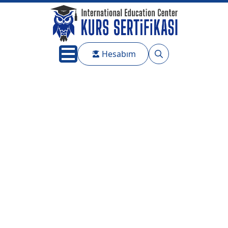
Hesabım
Search
for: