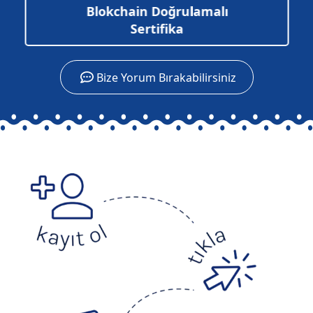
Blokchain Doğrulamalı
Sertifika
Bize Yorum Bırakabilirsiniz