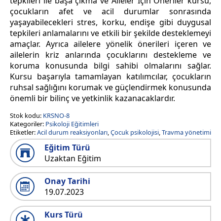
tepkileri ile başa çıkma ve Aileler İçin Öneriler kursu,
çocukların afet ve acil durumlar sonrasında
yaşayabilecekleri stres, korku, endişe gibi duygusal
tepkileri anlamalarını ve etkili bir şekilde desteklemeyi
amaçlar. Ayrıca ailelere yönelik önerileri içeren ve
ailelerin kriz anlarında çocuklarını destekleme ve
koruma konusunda bilgi sahibi olmalarını sağlar.
Kursu başarıyla tamamlayan katılımcılar, çocukların
ruhsal sağlığını korumak ve güçlendirmek konusunda
önemli bir bilinç ve yetkinlik kazanacaklardır.
Stok kodu:
KRSNO-8
Kategoriler:
Psikoloji Eğitimleri
Etiketler:
Acil durum reaksiyonları
,
Çocuk psikolojisi
,
Travma yönetimi
Eğitim Türü
Uzaktan Eğitim
Onay Tarihi
19.07.2023
Kurs Türü