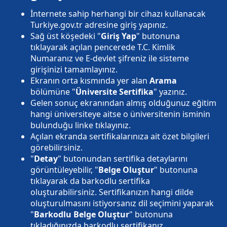
İnternete sahip herhangi bir cihazı kullanacak
Turkiye.gov.tr adresine giriş yapınız.
Sağ üst köşedeki "
Giriş Yap
" butonuna
tıklayarak açılan pencerede T.C. Kimlik
Numaranız ve E-devlet şifreniz ile sisteme
girişinizi tamamlayınız.
Ekranın orta kısmında yer alan
Arama
bölümüne "
Üniversite Sertifika
" yazınız.
Gelen sonuç ekranından almış olduğunuz eğitim
hangi üniversiteye aitse o üniversitenin isminin
bulunduğu linke tıklayınız.
Açılan ekranda sertifikalarınıza ait özet bilgileri
görebilirsiniz.
"
Detay
" butonundan sertifika detaylarını
görüntüleyebilir, "
Belge Oluştur
" butonuna
tıklayarak da barkodlu sertifika
oluşturabilirsiniz. Sertifikanızın hangi dilde
oluşturulmasını istiyorsanız dil seçimini yaparak
"
Barkodlu Belge Oluştur
" butonuna
tıkladığınızda barkodlu sertifikanız