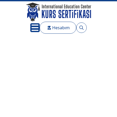
Hesabım
Search
for: