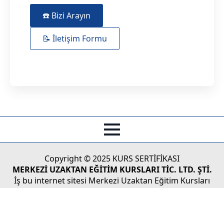
☎️ Bizi Arayın
📝 İletişim Formu
Copyright © 2025 KURS SERTİFİKASI
MERKEZİ UZAKTAN EĞİTİM KURSLARI TİC. LTD. ŞTİ.
İş bu internet sitesi Merkezi Uzaktan Eğitim Kursları
Tic.Ltd. Şti'nin Türk Ticaret Kanunu koruması altındaki
yasal haklarından doğan faaliyetlerinin tüketicilere
sunulması ve/veya tüketici adaylarıyla olan iletişim,