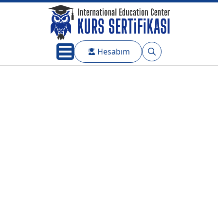
Hesabım
Search
for: