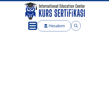
Hesabım
Search
for: