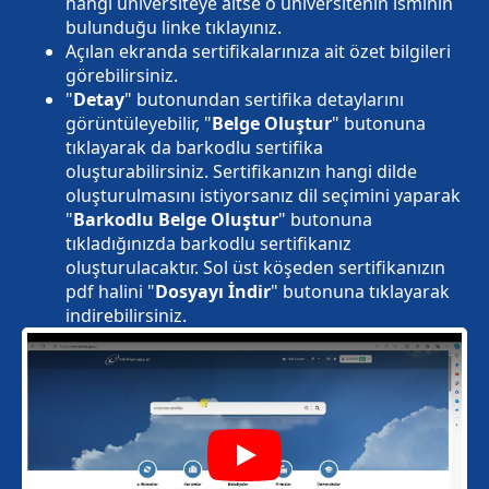
hangi üniversiteye aitse o üniversitenin isminin
bulunduğu linke tıklayınız.
Açılan ekranda sertifikalarınıza ait özet bilgileri
görebilirsiniz.
"
Detay
" butonundan sertifika detaylarını
görüntüleyebilir, "
Belge Oluştur
" butonuna
tıklayarak da barkodlu sertifika
oluşturabilirsiniz. Sertifikanızın hangi dilde
oluşturulmasını istiyorsanız dil seçimini yaparak
"
Barkodlu Belge Oluştur
" butonuna
tıkladığınızda barkodlu sertifikanız
oluşturulacaktır. Sol üst köşeden sertifikanızın
pdf halini "
Dosyayı İndir
" butonuna tıklayarak
indirebilirsiniz.
Play