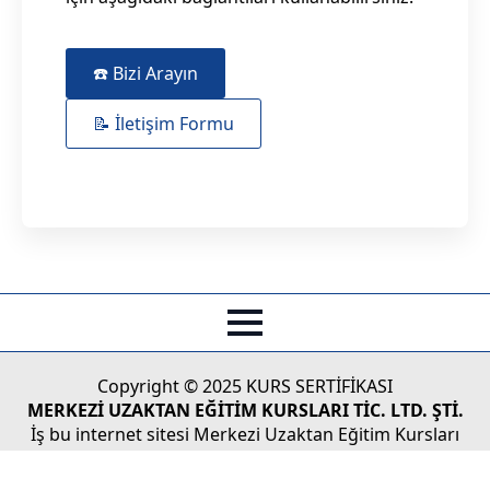
☎️ Bizi Arayın
📝 İletişim Formu
Copyright © 2025 KURS SERTİFİKASI
MERKEZİ UZAKTAN EĞİTİM KURSLARI TİC. LTD. ŞTİ.
İş bu internet sitesi Merkezi Uzaktan Eğitim Kursları
Tic.Ltd. Şti'nin Türk Ticaret Kanunu koruması altındaki
yasal haklarından doğan faaliyetlerinin tüketicilere