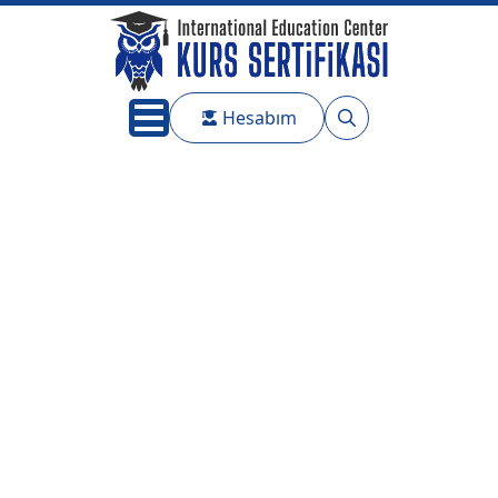
Hesabım
Search
for: