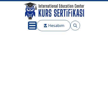
Hesabım
Search
for: