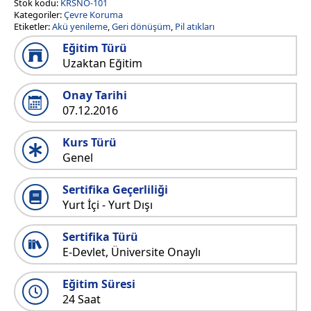
Stok kodu:
KRSNO-101
Kategoriler:
Çevre Koruma
Etiketler:
Akü yenileme
,
Geri dönüşüm
,
Pil atıkları
Eğitim Türü
Uzaktan Eğitim
Onay Tarihi
07.12.2016
Kurs Türü
Genel
Sertifika Geçerliliği
Yurt İçi - Yurt Dışı
Sertifika Türü
E-Devlet, Üniversite Onaylı
Eğitim Süresi
24 Saat