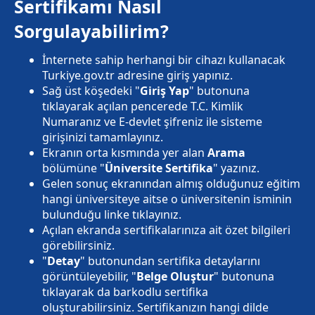
Sertifikamı Nasıl
Sorgulayabilirim?
İnternete sahip herhangi bir cihazı kullanacak
Turkiye.gov.tr adresine giriş yapınız.
Sağ üst köşedeki "
Giriş Yap
" butonuna
tıklayarak açılan pencerede T.C. Kimlik
Numaranız ve E-devlet şifreniz ile sisteme
girişinizi tamamlayınız.
Ekranın orta kısmında yer alan
Arama
bölümüne "
Üniversite Sertifika
" yazınız.
Gelen sonuç ekranından almış olduğunuz eğitim
hangi üniversiteye aitse o üniversitenin isminin
bulunduğu linke tıklayınız.
Açılan ekranda sertifikalarınıza ait özet bilgileri
görebilirsiniz.
"
Detay
" butonundan sertifika detaylarını
görüntüleyebilir, "
Belge Oluştur
" butonuna
tıklayarak da barkodlu sertifika
oluşturabilirsiniz. Sertifikanızın hangi dilde