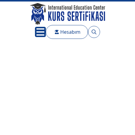
Hesabım
Search
for: