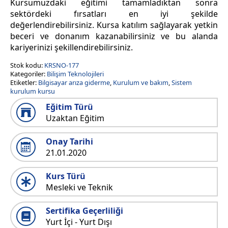
Kursumuzdaki eğitimi tamamladıktan sonra
sektördeki fırsatları en iyi şekilde
değerlendirebilirsiniz. Kursa katılım sağlayarak yetkin
beceri ve donanım kazanabilirsiniz ve bu alanda
kariyerinizi şekillendirebilirsiniz.
Stok kodu:
KRSNO-177
Kategoriler:
Bilişim Teknolojileri
Etiketler:
Bilgisayar arıza giderme
,
Kurulum ve bakım
,
Sistem
kurulum kursu
Eğitim Türü
Uzaktan Eğitim
Onay Tarihi
21.01.2020
Kurs Türü
Mesleki ve Teknik
Sertifika Geçerliliği
Yurt İçi - Yurt Dışı