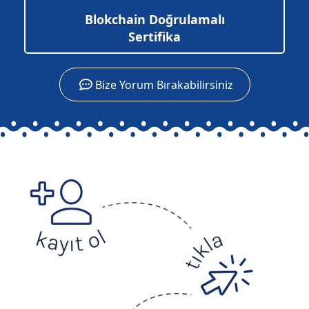
Blokchain Doğrulamalı
Sertifika
Bize Yorum Bırakabilirsiniz