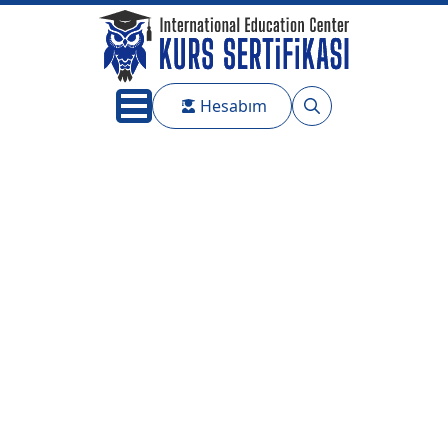
Hesabım
Search
for: