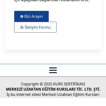
☎️ Bizi Arayın
📝 İletişim Formu
Copyright © 2025 KURS SERTİFİKASI
MERKEZİ UZAKTAN EĞİTİM KURSLARI TİC. LTD. ŞTİ.
İş bu internet sitesi Merkezi Uzaktan Eğitim Kursları
Tic.Ltd. Şti'nin Türk Ticaret Kanunu koruması altındaki
yasal haklarından doğan faaliyetlerinin tüketicilere