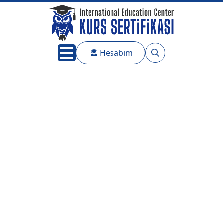
Hesabım
Search
for: