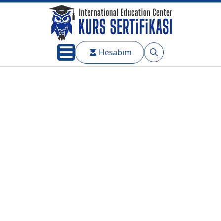
Hesabım
Search
for: