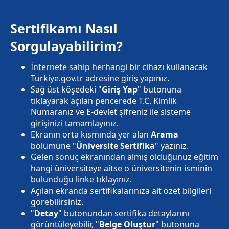
Sertifikamı Nasıl
Sorgulayabilirim?
İnternete sahip herhangi bir cihazı kullanacak
Turkiye.gov.tr adresine giriş yapınız.
Sağ üst köşedeki "
Giriş Yap
" butonuna
tıklayarak açılan pencerede T.C. Kimlik
Numaranız ve E-devlet şifreniz ile sisteme
girişinizi tamamlayınız.
Ekranın orta kısmında yer alan
Arama
bölümüne "
Üniversite Sertifika
" yazınız.
Gelen sonuç ekranından almış olduğunuz eğitim
hangi üniversiteye aitse o üniversitenin isminin
bulunduğu linke tıklayınız.
Açılan ekranda sertifikalarınıza ait özet bilgileri
görebilirsiniz.
"
Detay
" butonundan sertifika detaylarını
görüntüleyebilir, "
Belge Oluştur
" butonuna