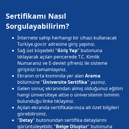
Sertifikamı Nasıl
Sorgulayabilirim?
İnternete sahip herhangi bir cihazı kullanacak
Turkiye.gov.tr adresine giriş yapınız.
Sağ üst köşedeki "
Giriş Yap
" butonuna
tıklayarak açılan pencerede T.C. Kimlik
Numaranız ve E-devlet şifreniz ile sisteme
girişinizi tamamlayınız.
Ekranın orta kısmında yer alan
Arama
bölümüne "
Üniversite Sertifika
" yazınız.
Gelen sonuç ekranından almış olduğunuz eğitim
hangi üniversiteye aitse o üniversitenin isminin
bulunduğu linke tıklayınız.
Açılan ekranda sertifikalarınıza ait özet bilgileri
görebilirsiniz.
"
Detay
" butonundan sertifika detaylarını
görüntüleyebilir, "
Belge Oluştur
" butonuna