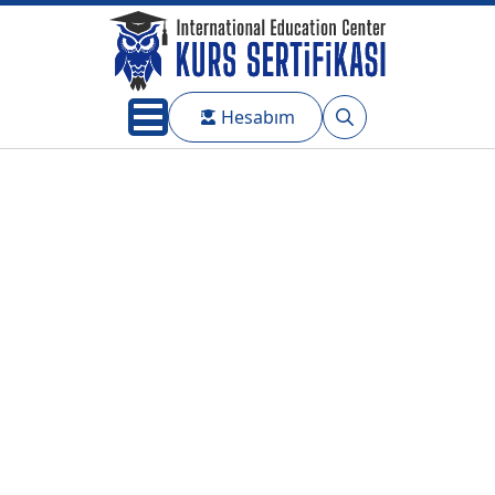
Hesabım
Search
for: