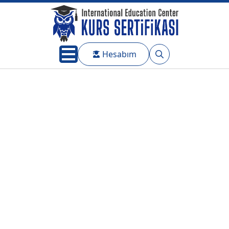
Hesabım
Search
for: