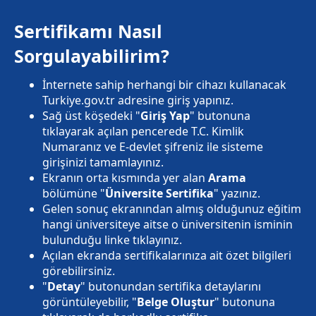
Sertifikamı Nasıl
Sorgulayabilirim?
İnternete sahip herhangi bir cihazı kullanacak
Turkiye.gov.tr adresine giriş yapınız.
Sağ üst köşedeki "
Giriş Yap
" butonuna
tıklayarak açılan pencerede T.C. Kimlik
Numaranız ve E-devlet şifreniz ile sisteme
girişinizi tamamlayınız.
Ekranın orta kısmında yer alan
Arama
bölümüne "
Üniversite Sertifika
" yazınız.
Gelen sonuç ekranından almış olduğunuz eğitim
hangi üniversiteye aitse o üniversitenin isminin
bulunduğu linke tıklayınız.
Açılan ekranda sertifikalarınıza ait özet bilgileri
görebilirsiniz.
"
Detay
" butonundan sertifika detaylarını
görüntüleyebilir, "
Belge Oluştur
" butonuna