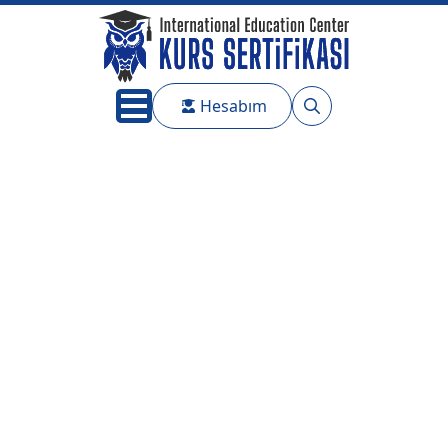
Hesabım
Search
for: