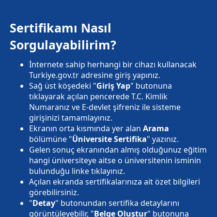
Sertifikamı Nasıl
Sorgulayabilirim?
İnternete sahip herhangi bir cihazı kullanacak
Turkiye.gov.tr adresine giriş yapınız.
Sağ üst köşedeki "
Giriş Yap
" butonuna
tıklayarak açılan pencerede T.C. Kimlik
Numaranız ve E-devlet şifreniz ile sisteme
girişinizi tamamlayınız.
Ekranın orta kısmında yer alan
Arama
bölümüne "
Üniversite Sertifika
" yazınız.
Gelen sonuç ekranından almış olduğunuz eğitim
hangi üniversiteye aitse o üniversitenin isminin
bulunduğu linke tıklayınız.
Açılan ekranda sertifikalarınıza ait özet bilgileri
görebilirsiniz.
"
Detay
" butonundan sertifika detaylarını
görüntüleyebilir, "
Belge Oluştur
" butonuna