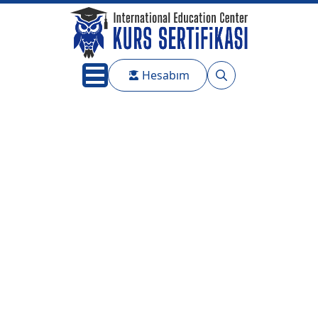
Hesabım
Search
for: