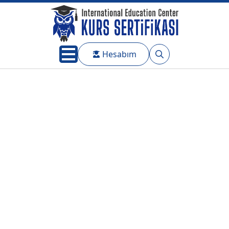
Hesabım
Search
for: