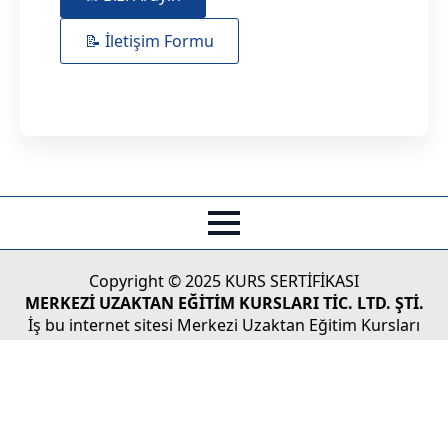
📝 İletişim Formu
Copyright © 2025 KURS SERTİFİKASI
MERKEZİ UZAKTAN EĞİTİM KURSLARI TİC. LTD. ŞTİ.
İş bu internet sitesi Merkezi Uzaktan Eğitim Kursları
Tic.Ltd. Şti'nin Türk Ticaret Kanunu koruması altındaki
yasal haklarından doğan faaliyetlerinin tüketicilere
sunulması ve/veya tüketici adaylarıyla olan iletişim,
bilgilendirme vs. faaliyetleri için kullanılmaktadır.