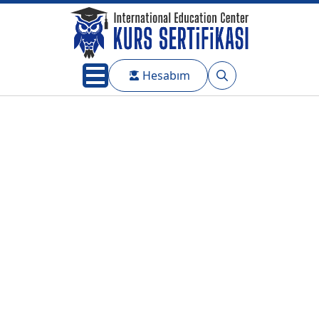
Hesabım
Search
for: