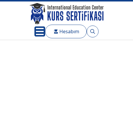
Hesabım
Search
for: