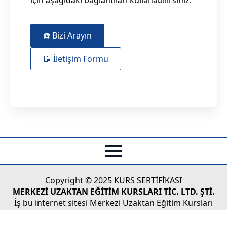
☎️ Bizi Arayın
📝 İletişim Formu
Copyright © 2025 KURS SERTİFİKASI
MERKEZİ UZAKTAN EĞİTİM KURSLARI TİC. LTD. ŞTİ.
İş bu internet sitesi Merkezi Uzaktan Eğitim Kursları
Tic.Ltd. Şti'nin Türk Ticaret Kanunu koruması altındaki
yasal haklarından doğan faaliyetlerinin tüketicilere