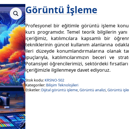
Görüntü İşleme
Profesyonel bir eğitimle görüntü işleme konu
kurs programıdır. Temel teorik bilgilerin yan
içeriğimiz, katılımcılara kapsamlı bir öğr
tekniklerinin güncel kullanım alanlarına odakla
ileri düzeyde konumlandırmalarına olanak tan
ipuçlarıyla, katılımcılarımızın beceri ve strat
Potansiyel öğrencilerimizi, sektördeki fırsatları
içeriğimizle ilgilenmeye davet ediyoruz.
Stok kodu:
KRSNO-502
Kategoriler:
Bilişim Teknolojileri
Etiketler:
Dijital görüntü işleme
,
Görüntü analizi
,
Görüntü işl