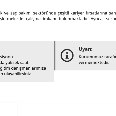
k ve saç bakımı sektöründe çeşitli kariyer fırsatlarına sahip
 işletmelerde çalışma imkanı bulunmaktadır. Ayrıca, ser
Uyarı:
rsiyonu
Kurumumuz tarafın
ada yüksek saatli
vermemektedir.
i eğitim danışmanlarımıza
 ulaşabilirsiniz.