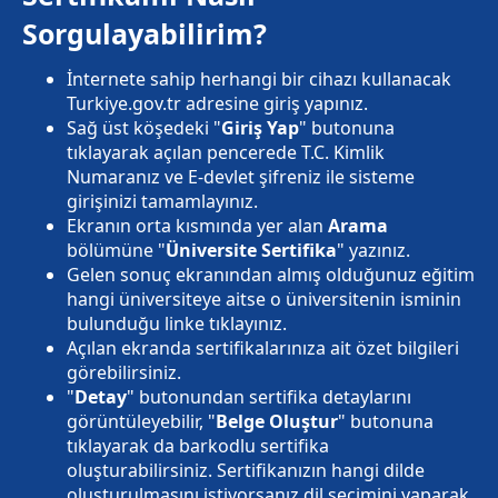
Sorgulayabilirim?
İnternete sahip herhangi bir cihazı kullanacak
Turkiye.gov.tr adresine giriş yapınız.
Sağ üst köşedeki "
Giriş Yap
" butonuna
tıklayarak açılan pencerede T.C. Kimlik
Numaranız ve E-devlet şifreniz ile sisteme
girişinizi tamamlayınız.
Ekranın orta kısmında yer alan
Arama
bölümüne "
Üniversite Sertifika
" yazınız.
Gelen sonuç ekranından almış olduğunuz eğitim
hangi üniversiteye aitse o üniversitenin isminin
bulunduğu linke tıklayınız.
Açılan ekranda sertifikalarınıza ait özet bilgileri
görebilirsiniz.
"
Detay
" butonundan sertifika detaylarını
görüntüleyebilir, "
Belge Oluştur
" butonuna
tıklayarak da barkodlu sertifika
oluşturabilirsiniz. Sertifikanızın hangi dilde
oluşturulmasını istiyorsanız dil seçimini yaparak