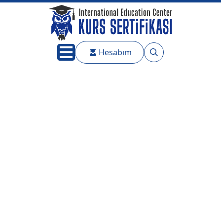
Hesabım
Search
for: