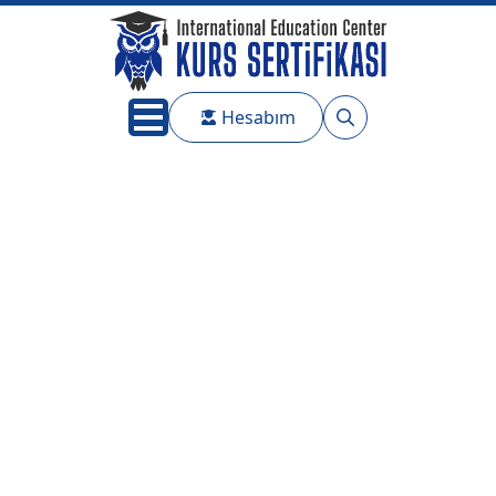
Hesabım
Search
for: