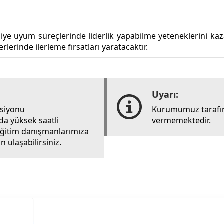
iye uyum süreçlerinde liderlik yapabilme yeteneklerini kaza
lerinde ilerleme fırsatları yaratacaktır.
Uyarı:
rsiyonu
Kurumumuz tarafın
ada yüksek saatli
vermemektedir.
i eğitim danışmanlarımıza
 ulaşabilirsiniz.