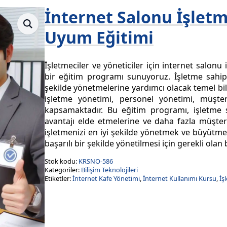
İnternet Salonu İşletme
Uyum Eğitimi
İşletmeciler ve yöneticiler için internet salon
bir eğitim programı sunuyoruz. İşletme sahipl
şekilde yönetmelerine yardımcı olacak temel bilg
işletme yönetimi, personel yönetimi, müşteri
kapsamaktadır. Bu eğitim programı, işletme sah
avantajı elde etmelerine ve daha fazla müşteri
işletmenizi en iyi şekilde yönetmek ve büyütmek
başarılı bir şekilde yönetilmesi için gerekli olan 
Stok kodu:
KRSNO-586
Kategoriler:
Bilişim Teknolojileri
Etiketler:
İnternet Kafe Yönetimi
,
İnternet Kullanımı Kursu
,
İş