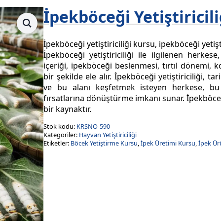
İpekböceği Yetiştiricili
İpekböceği yetiştiriciliği kursu, ipekböceği yeti
İpekböceği yetiştiriciliği ile ilgilenen herke
içeriği, ipekböceği beslenmesi, tırtıl dönemi, 
bir şekilde ele alır. İpekböceği yetiştiriciliği,
ve bu alanı keşfetmek isteyen herkese, bu
fırsatlarına dönüştürme imkanı sunar. İpekböceği 
bir kaynaktır.
Stok kodu:
KRSNO-590
Kategoriler:
Hayvan Yetiştiriciliği
Etiketler:
Böcek Yetiştirme Kursu
,
İpek Üretimi Kursu
,
İpek Ür