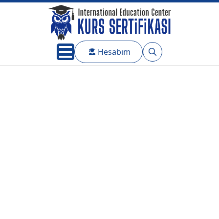
Hesabım
Search
for: