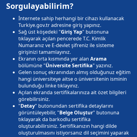
Sorgulayabilirim?
İnternete sahip herhangi bir cihazı kullanacak
Turkiye.gov.tr adresine giriş yapınız.
Sağ üst köşedeki "
Giriş Yap
" butonuna
tıklayarak açılan pencerede T.C. Kimlik
Numaranız ve E-devlet şifreniz ile sisteme
girişinizi tamamlayınız.
Ekranın orta kısmında yer alan
Arama
bölümüne "
Üniversite Sertifika
" yazınız.
Gelen sonuç ekranından almış olduğunuz eğitim
hangi üniversiteye aitse o üniversitenin isminin
bulunduğu linke tıklayınız.
Açılan ekranda sertifikalarınıza ait özet bilgileri
görebilirsiniz.
"
Detay
" butonundan sertifika detaylarını
görüntüleyebilir, "
Belge Oluştur
" butonuna
tıklayarak da barkodlu sertifika
oluşturabilirsiniz. Sertifikanızın hangi dilde
oluşturulmasını istiyorsanız dil seçimini yaparak