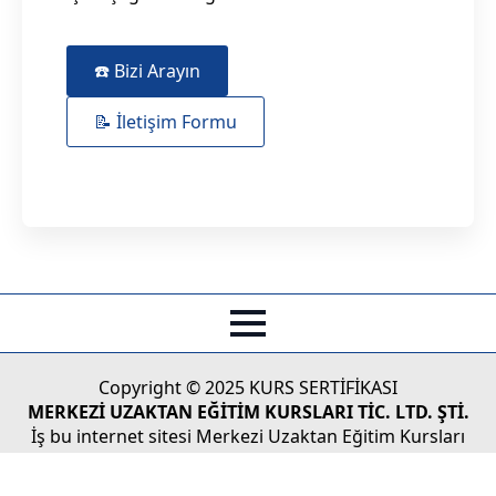
☎️ Bizi Arayın
📝 İletişim Formu
Copyright © 2025 KURS SERTİFİKASI
MERKEZİ UZAKTAN EĞİTİM KURSLARI TİC. LTD. ŞTİ.
İş bu internet sitesi Merkezi Uzaktan Eğitim Kursları
Tic.Ltd. Şti'nin Türk Ticaret Kanunu koruması altındaki
yasal haklarından doğan faaliyetlerinin tüketicilere