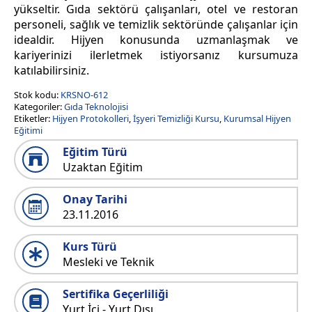
yükseltir. Gıda sektörü çalışanları, otel ve restoran
personeli, sağlık ve temizlik sektöründe çalışanlar için
idealdir. Hijyen konusunda uzmanlaşmak ve
kariyerinizi ilerletmek istiyorsanız kursumuza
katılabilirsiniz.
Stok kodu:
KRSNO-612
Kategoriler:
Gıda Teknolojisi
Etiketler:
Hijyen Protokolleri
,
İşyeri Temizliği Kursu
,
Kurumsal Hijyen
Eğitimi
Eğitim Türü
Uzaktan Eğitim
Onay Tarihi
23.11.2016
Kurs Türü
Mesleki ve Teknik
Sertifika Geçerliliği
Yurt İçi - Yurt Dışı