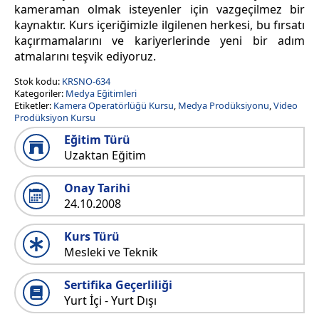
kameraman olmak isteyenler için vazgeçilmez bir
kaynaktır. Kurs içeriğimizle ilgilenen herkesi, bu fırsatı
kaçırmamalarını ve kariyerlerinde yeni bir adım
atmalarını teşvik ediyoruz.
Stok kodu:
KRSNO-634
Kategoriler:
Medya Eğitimleri
Etiketler:
Kamera Operatörlüğü Kursu
,
Medya Prodüksiyonu
,
Video
Prodüksiyon Kursu
Eğitim Türü
Uzaktan Eğitim
Onay Tarihi
24.10.2008
Kurs Türü
Mesleki ve Teknik
Sertifika Geçerliliği
Yurt İçi - Yurt Dışı