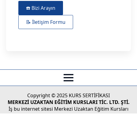
☎️ Bizi Arayın
📝 İletişim Formu
Copyright © 2025 KURS SERTİFİKASI
MERKEZİ UZAKTAN EĞİTİM KURSLARI TİC. LTD. ŞTİ.
İş bu internet sitesi Merkezi Uzaktan Eğitim Kursları
Tic.Ltd. Şti'nin Türk Ticaret Kanunu koruması altındaki
yasal haklarından doğan faaliyetlerinin tüketicilere
sunulması ve/veya tüketici adaylarıyla olan iletişim,
bilgilendirme vs. faaliyetleri için kullanılmaktadır.