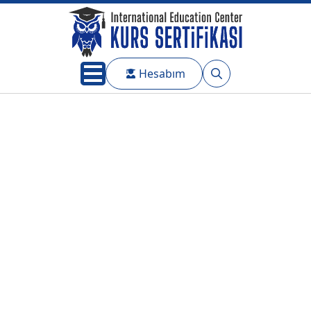
Hesabım
Search
for: