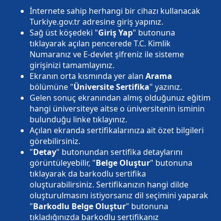
İnternete sahip herhangi bir cihazı kullanacak
Turkiye.gov.tr adresine giriş yapınız.
Sağ üst köşedeki "
Giriş Yap
" butonuna
tıklayarak açılan pencerede T.C. Kimlik
Numaranız ve E-devlet şifreniz ile sisteme
girişinizi tamamlayınız.
Ekranın orta kısmında yer alan
Arama
bölümüne "
Üniversite Sertifika
" yazınız.
Gelen sonuç ekranından almış olduğunuz eğitim
hangi üniversiteye aitse o üniversitenin isminin
bulunduğu linke tıklayınız.
Açılan ekranda sertifikalarınıza ait özet bilgileri
görebilirsiniz.
"
Detay
" butonundan sertifika detaylarını
görüntüleyebilir, "
Belge Oluştur
" butonuna
tıklayarak da barkodlu sertifika
oluşturabilirsiniz. Sertifikanızın hangi dilde
oluşturulmasını istiyorsanız dil seçimini yaparak
"
Barkodlu Belge Oluştur
" butonuna
tıkladığınızda barkodlu sertifikanız