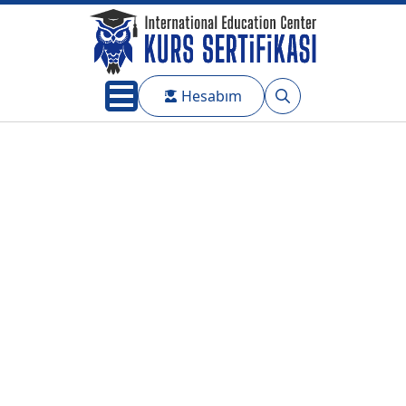
Hesabım
Search
for: