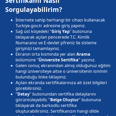
Sertifikamı Nasıl
Sorgulayabilirim?
İnternete sahip herhangi bir cihazı kullanacak
Turkiye.gov.tr adresine giriş yapınız.
Sağ üst köşedeki "
Giriş Yap
" butonuna
tıklayarak açılan pencerede T.C. Kimlik
Numaranız ve E-devlet şifreniz ile sisteme
girişinizi tamamlayınız.
Ekranın orta kısmında yer alan
Arama
bölümüne "
Üniversite Sertifika
" yazınız.
Gelen sonuç ekranından almış olduğunuz eğitim
hangi üniversiteye aitse o üniversitenin isminin
bulunduğu linke tıklayınız.
Açılan ekranda sertifikalarınıza ait özet bilgileri
görebilirsiniz.
"
Detay
" butonundan sertifika detaylarını
görüntüleyebilir, "
Belge Oluştur
" butonuna
tıklayarak da barkodlu sertifika
oluşturabilirsiniz. Sertifikanızın hangi dilde