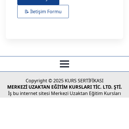
📝 İletişim Formu
Copyright © 2025 KURS SERTİFİKASI
MERKEZİ UZAKTAN EĞİTİM KURSLARI TİC. LTD. ŞTİ.
İş bu internet sitesi Merkezi Uzaktan Eğitim Kursları
Tic.Ltd. Şti'nin Türk Ticaret Kanunu koruması altındaki
yasal haklarından doğan faaliyetlerinin tüketicilere
sunulması ve/veya tüketici adaylarıyla olan iletişim,
bilgilendirme vs. faaliyetleri için kullanılmaktadır.