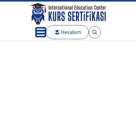
Hesabım
Search
for: