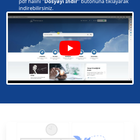
pdf halini "
Dosyayı İndir
" butonuna tıklayarak
indirebilirsiniz.
Play