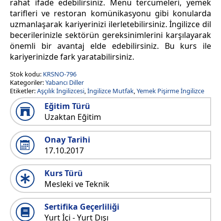
rahat ifade edebilirsiniz. Menü tercümeleri, yemek
tarifleri ve restoran komünikasyonu gibi konularda
uzmanlaşarak kariyerinizi ilerletebilirsiniz. İngilizce dil
becerilerinizle sektörün gereksinimlerini karşılayarak
önemli bir avantaj elde edebilirsiniz. Bu kurs ile
kariyerinizde fark yaratabilirsiniz.
Stok kodu:
KRSNO-796
Kategoriler:
Yabancı Diller
Etiketler:
Aşçılık İngilizcesi
,
İngilizce Mutfak
,
Yemek Pişirme İngilizce
Eğitim Türü
Uzaktan Eğitim
Onay Tarihi
17.10.2017
Kurs Türü
Mesleki ve Teknik
Sertifika Geçerliliği
Yurt İçi - Yurt Dışı