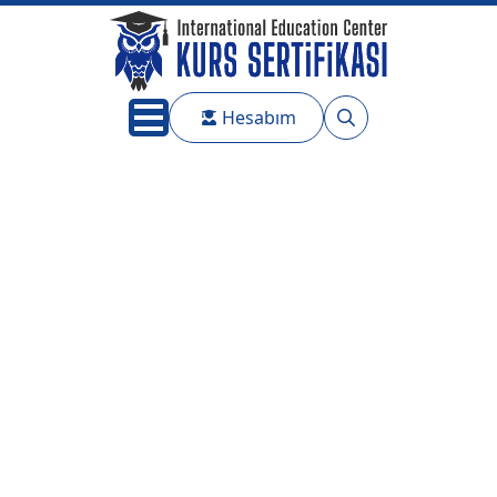
Hesabım
Search
for: