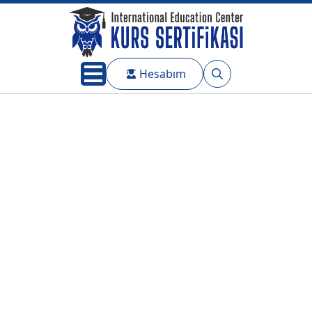
Hesabım
Search
for: