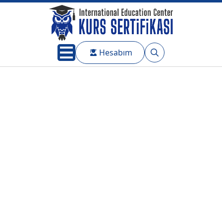
Hesabım
Search
for: