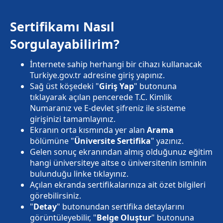
Sertifikamı Nasıl
Sorgulayabilirim?
İnternete sahip herhangi bir cihazı kullanacak
Turkiye.gov.tr adresine giriş yapınız.
Sağ üst köşedeki "
Giriş Yap
" butonuna
tıklayarak açılan pencerede T.C. Kimlik
Numaranız ve E-devlet şifreniz ile sisteme
girişinizi tamamlayınız.
Ekranın orta kısmında yer alan
Arama
bölümüne "
Üniversite Sertifika
" yazınız.
Gelen sonuç ekranından almış olduğunuz eğitim
hangi üniversiteye aitse o üniversitenin isminin
bulunduğu linke tıklayınız.
Açılan ekranda sertifikalarınıza ait özet bilgileri
görebilirsiniz.
"
Detay
" butonundan sertifika detaylarını
görüntüleyebilir, "
Belge Oluştur
" butonuna