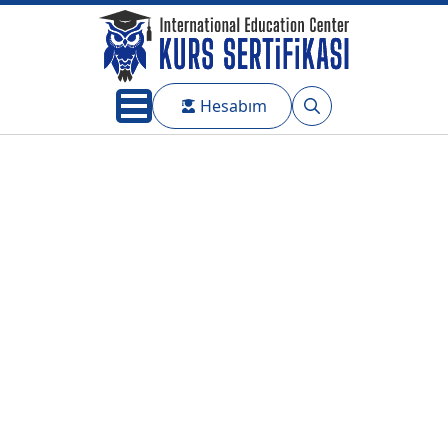
Hesabım
Search
for: