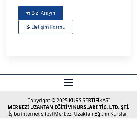
☎️ Bizi Arayın
📝 İletişim Formu
Copyright © 2025 KURS SERTİFİKASI
MERKEZİ UZAKTAN EĞİTİM KURSLARI TİC. LTD. ŞTİ.
İş bu internet sitesi Merkezi Uzaktan Eğitim Kursları
Tic.Ltd. Şti'nin Türk Ticaret Kanunu koruması altındaki
yasal haklarından doğan faaliyetlerinin tüketicilere
sunulması ve/veya tüketici adaylarıyla olan iletişim,