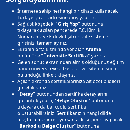
İnternete sahip herhangi bir cihazı kullanacak
Turkiye.gov.tr adresine giriş yapınız.
Sağ üst köşedeki "
Giriş Yap
" butonuna
tıklayarak açılan pencerede T.C. Kimlik
Numaranız ve E-devlet şifreniz ile sisteme
girişinizi tamamlayınız.
Ekranın orta kısmında yer alan
Arama
bölümüne "
Üniversite Sertifika
" yazınız.
Gelen sonuç ekranından almış olduğunuz eğitim
hangi üniversiteye aitse o üniversitenin isminin
bulunduğu linke tıklayınız.
Açılan ekranda sertifikalarınıza ait özet bilgileri
görebilirsiniz.
"
Detay
" butonundan sertifika detaylarını
görüntüleyebilir, "
Belge Oluştur
" butonuna
tıklayarak da barkodlu sertifika
oluşturabilirsiniz. Sertifikanızın hangi dilde
oluşturulmasını istiyorsanız dil seçimini yaparak
"
Barkodlu Belge Oluştur
" butonuna