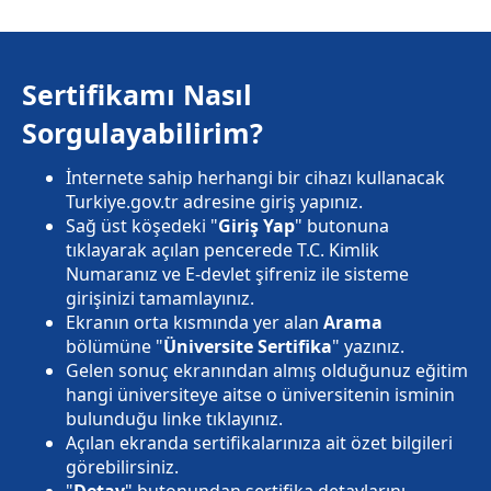
Sertifikamı Nasıl
Sorgulayabilirim?
İnternete sahip herhangi bir cihazı kullanacak
Turkiye.gov.tr adresine giriş yapınız.
Sağ üst köşedeki "
Giriş Yap
" butonuna
tıklayarak açılan pencerede T.C. Kimlik
Numaranız ve E-devlet şifreniz ile sisteme
girişinizi tamamlayınız.
Ekranın orta kısmında yer alan
Arama
bölümüne "
Üniversite Sertifika
" yazınız.
Gelen sonuç ekranından almış olduğunuz eğitim
hangi üniversiteye aitse o üniversitenin isminin
bulunduğu linke tıklayınız.
Açılan ekranda sertifikalarınıza ait özet bilgileri
görebilirsiniz.
"
Detay
" butonundan sertifika detaylarını