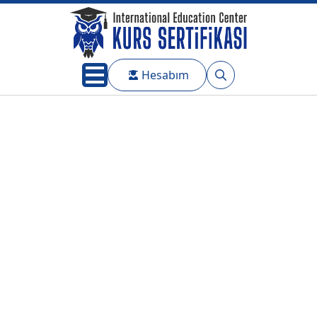
Hesabım
Search
for: