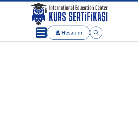
Hesabım
Search
for: