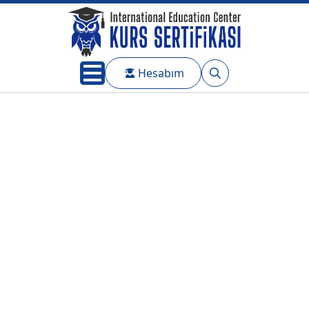
Hesabım
Search
for: