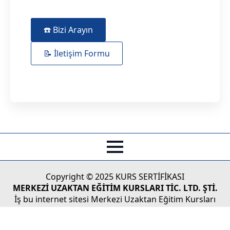
☎️ Bizi Arayın
📝 İletişim Formu
Copyright © 2025 KURS SERTİFİKASI
MERKEZİ UZAKTAN EĞİTİM KURSLARI TİC. LTD. ŞTİ.
İş bu internet sitesi Merkezi Uzaktan Eğitim Kursları
Tic.Ltd. Şti'nin Türk Ticaret Kanunu koruması altındaki
yasal haklarından doğan faaliyetlerinin tüketicilere