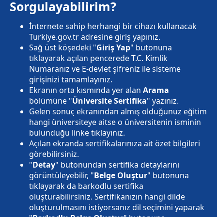
Sorgulayabilirim?
İnternete sahip herhangi bir cihazı kullanacak
Turkiye.gov.tr adresine giriş yapınız.
Sağ üst köşedeki "
Giriş Yap
" butonuna
tıklayarak açılan pencerede T.C. Kimlik
Numaranız ve E-devlet şifreniz ile sisteme
girişinizi tamamlayınız.
Ekranın orta kısmında yer alan
Arama
bölümüne "
Üniversite Sertifika
" yazınız.
Gelen sonuç ekranından almış olduğunuz eğitim
hangi üniversiteye aitse o üniversitenin isminin
bulunduğu linke tıklayınız.
Açılan ekranda sertifikalarınıza ait özet bilgileri
görebilirsiniz.
"
Detay
" butonundan sertifika detaylarını
görüntüleyebilir, "
Belge Oluştur
" butonuna
tıklayarak da barkodlu sertifika
oluşturabilirsiniz. Sertifikanızın hangi dilde
oluşturulmasını istiyorsanız dil seçimini yaparak