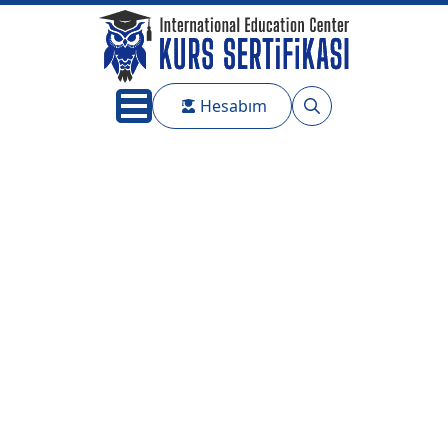
Hesabım
Search
for: