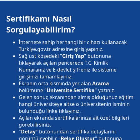
Sertifikamı Nasıl
Sorgulayabilirim?
İnternete sahip herhangi bir cihazı kullanacak
Turkiye.gov.tr adresine giriş yapınız.
Sağ üst köşedeki "
Giriş Yap
" butonuna
tıklayarak açılan pencerede T.C. Kimlik
Numaranız ve E-devlet şifreniz ile sisteme
girişinizi tamamlayınız.
Ekranın orta kısmında yer alan
Arama
bölümüne "
Üniversite Sertifika
" yazınız.
Gelen sonuç ekranından almış olduğunuz eğitim
hangi üniversiteye aitse o üniversitenin isminin
bulunduğu linke tıklayınız.
Açılan ekranda sertifikalarınıza ait özet bilgileri
görebilirsiniz.
"
Detay
" butonundan sertifika detaylarını
görüntüleyebilir, "
Belge Oluştur
" butonuna