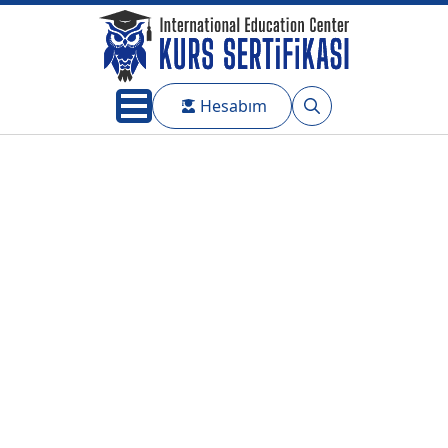
Hesabım
Search
for: