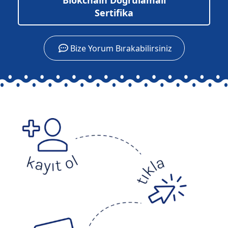
Blokchain Doğrulamalı
Sertifika
Bize Yorum Bırakabilirsiniz