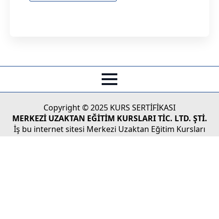
Copyright © 2025 KURS SERTİFİKASI
MERKEZİ UZAKTAN EĞİTİM KURSLARI TİC. LTD. ŞTİ.
İş bu internet sitesi Merkezi Uzaktan Eğitim Kursları
Tic.Ltd. Şti'nin Türk Ticaret Kanunu koruması altındaki
yasal haklarından doğan faaliyetlerinin tüketicilere
sunulması ve/veya tüketici adaylarıyla olan iletişim,
bilgilendirme vs. faaliyetleri için kullanılmaktadır.