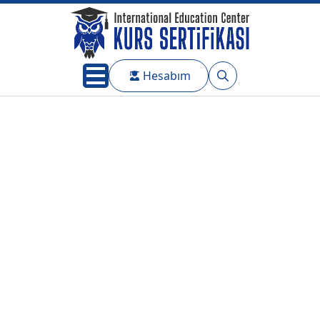
Hesabım
Search
for: