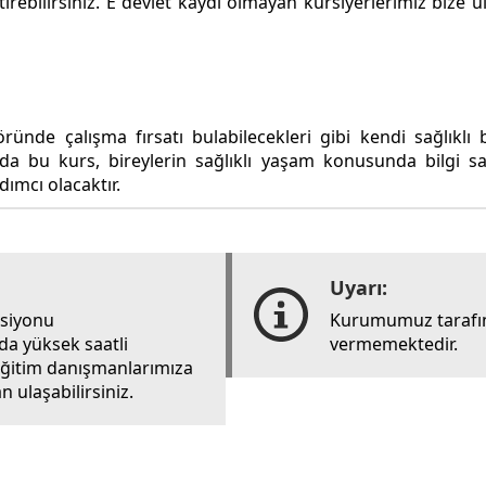
iştirebilirsiniz. E devlet kaydı olmayan kursiyerlerimiz bi
öründe çalışma fırsatı bulabilecekleri gibi kendi sağlıkl
anda bu kurs, bireylerin sağlıklı yaşam konusunda bilgi s
ımcı olacaktır.
Uyarı:
rsiyonu
Kurumumuz tarafın
ada yüksek saatli
vermemektedir.
i eğitim danışmanlarımıza
 ulaşabilirsiniz.