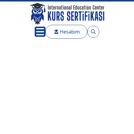
Hesabım
Search
for: