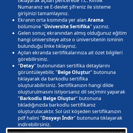
tıklayarak açılan pencerede T.C. Kimlik
Numaranız ve E-devlet şifreniz ile sisteme
girişinizi tamamlayınız.
Ekranın orta kısmında yer alan
Arama
bölümüne "
Üniversite Sertifika
" yazınız.
Gelen sonuç ekranından almış olduğunuz eğitim
hangi üniversiteye aitse o üniversitenin isminin
bulunduğu linke tıklayınız.
Açılan ekranda sertifikalarınıza ait özet bilgileri
görebilirsiniz.
"
Detay
" butonundan sertifika detaylarını
görüntüleyebilir, "
Belge Oluştur
" butonuna
tıklayarak da barkodlu sertifika
oluşturabilirsiniz. Sertifikanızın hangi dilde
oluşturulmasını istiyorsanız dil seçimini yaparak
"
Barkodlu Belge Oluştur
" butonuna
tıkladığınızda barkodlu sertifikanız
oluşturulacaktır. Sol üst köşeden sertifikanızın
pdf halini "
Dosyayı İndir
" butonuna tıklayarak
indirebilirsiniz.