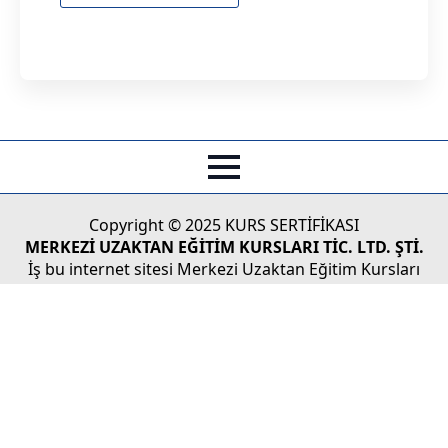
Copyright © 2025 KURS SERTİFİKASI
MERKEZİ UZAKTAN EĞİTİM KURSLARI TİC. LTD. ŞTİ.
İş bu internet sitesi Merkezi Uzaktan Eğitim Kursları
Tic.Ltd. Şti'nin Türk Ticaret Kanunu koruması altındaki
yasal haklarından doğan faaliyetlerinin tüketicilere
sunulması ve/veya tüketici adaylarıyla olan iletişim,
bilgilendirme vs. faaliyetleri için kullanılmaktadır.