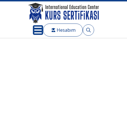
Hesabım
Search
for: