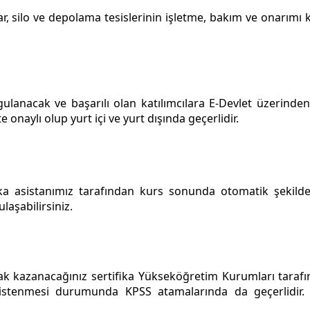
cılar, silo ve depolama tesislerinin işletme, bakım ve onarım
gulanacak ve başarılı olan katılımcılara E-Devlet üzerin
te onaylı olup yurt içi ve yurt dışında geçerlidir.
ka asistanımız tarafından kurs sonunda otomatik şekilde
laşabilirsiniz.
hak kazanacağınız sertifika Yükseköğretim Kurumları taraf
 istenmesi durumunda KPSS atamalarında da geçerlidir