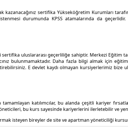
hak kazanacağınız sertifika Yükseköğretim Kurumları taraf
 istenmesi durumunda KPSS atamalarında da geçerlidir
sertifika uluslararası geçerliliğe sahiptir. Merkezi Eğitim 
cınız bulunmamaktadır. Daha fazla bilgi almak için eğitim 
iştirebilirsiniz. E devlet kaydı olmayan kursiyerlerimiz bi
tamamlayan katılımcılar, bu alanda çeşitli kariyer fırsatla
neticileri, bu kurs sayesinde kariyerlerini ilerletebilir ve yeni 
mak isteyen bireyler de site ve apartman yöneticiliği kursund